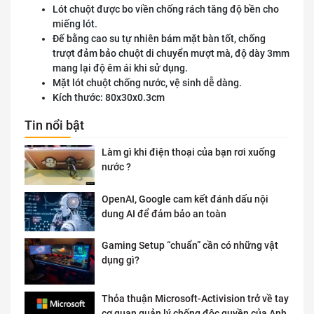
Lót chuột được bo viền chống rách tăng độ bền cho
miếng lót.
Đế bằng cao su tự nhiên bám mặt bàn tốt, chống
trượt đảm bảo chuột di chuyển mượt mà, độ dày 3mm
mang lại độ êm ái khi sử dụng.
Mặt lót chuột chống nước, vệ sinh dễ dàng.
Kích thước: 80x30x0.3cm
Tin nổi bật
Làm gì khi điện thoại của bạn rơi xuống
nước ?
OpenAI, Google cam kết đánh dấu nội
dung AI để đảm bảo an toàn
Gaming Setup “chuẩn” cần có những vật
dụng gì?
Thỏa thuận Microsoft-Activision trở về tay
cơ quan quản lý chống độc quyền của Anh