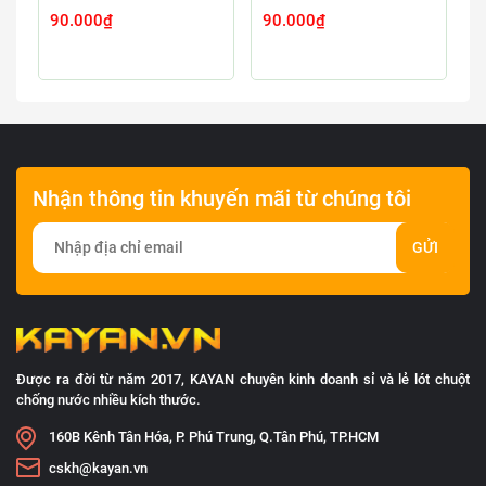
90.000₫
90.000₫
9
Nhận thông tin khuyến mãi từ chúng tôi
GỬI
Được ra đời từ năm 2017, KAYAN chuyên kinh doanh sỉ và lẻ lót chuột
chống nước nhiều kích thước.
160B Kênh Tân Hóa, P. Phú Trung, Q.Tân Phú, TP.HCM
cskh@kayan.vn