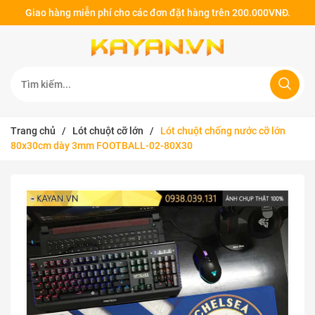
Giao hàng miễn phí cho các đơn đặt hàng trên 200.000VNĐ.
Trang chủ
/
Lót chuột cỡ lớn
/
Lót chuột chống nước cỡ lớn
80x30cm dày 3mm FOOTBALL-02-80X30