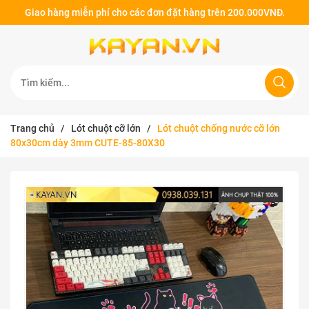
Giao hàng miễn phí cho các đơn đặt hàng trên 200.000VNĐ.
Trang chủ
/
Lót chuột cỡ lớn
/
Lót chuột chống nước cỡ lớn
80x30cm dày 3mm CUTE-85-80X30