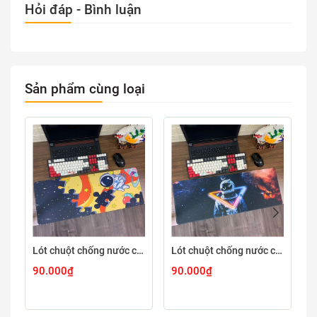
Hỏi đáp - Bình luận
Sản phẩm cùng loại
Lót chuột chống nước cỡ lớn 80x30cm dày 3mm ASTRO-03-80X30
Lót chuột chống nước cỡ lớn 80x30cm dày 3mm ASTRO-02-80X30
90.000₫
90.000₫
9