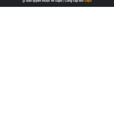
@ Bản quyền thuộc về Sapo
|
Cung cấp bởi
Sapo