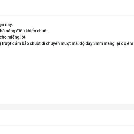
ện nay.
khả năng điều khiển chuột.
cho miếng lót.
g trượt đảm bảo chuột di chuyển mượt mà, độ dày 3mm mang lại độ êm 