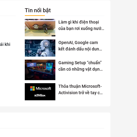
Tin nổi bật
Làm gì khi điện thoại
của bạn rơi xuống nước
?
OpenAI, Google cam
ái khi
kết đánh dấu nội dung
AI để đảm bảo an toàn
Gaming Setup “chuẩn”
cần có những vật dụng
gì?
Thỏa thuận Microsoft-
Activision trở về tay cơ
quan quản lý chống độc
quyền của Anh