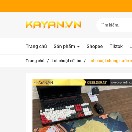
Trang chủ
Sản phẩm
Shopee
Tiktok
L
Trang chủ
/
Lót chuột cỡ lớn
/
Lót chuột chống nước