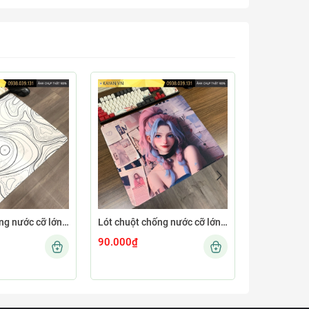
Lót chuột chống nước cỡ lớn 45x40cm dày 4mm MINIMAL-12-45X40-4MM
Lót chuột chống nước cỡ lớn 45x40cm dày 4mm GIRL-04-45X40-4MM
90.000₫
90.000₫