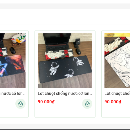
Lót chuột chống nước cỡ lớn 80x30cm dày 3mm ASTRO-02-80X30
Lót chuột chống nước cỡ lớn 80x30cm dày 3mm ASTRO-01-80X30
90.000₫
90.000₫