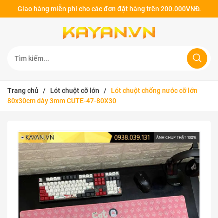
Giao hàng miễn phí cho các đơn đặt hàng trên 200.000VNĐ.
Trang chủ
/
Lót chuột cỡ lớn
/
Lót chuột chống nước cỡ lớn
80x30cm dày 3mm CUTE-47-80X30