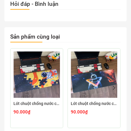
Hỏi đáp - Bình luận
Sản phẩm cùng loại
Lót chuột chống nước cỡ lớn 80x30cm dày 3mm ASTRO-03-80X30
Lót chuột chống nước cỡ lớn 80x30cm dày 3mm ASTRO-02-80X30
90.000₫
90.000₫
9