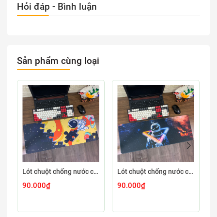
Hỏi đáp - Bình luận
Sản phẩm cùng loại
Lót chuột chống nước cỡ lớn 80x30cm dày 3mm ASTRO-03-80X30
Lót chuột chống nước cỡ lớn 80x30cm dày 3mm ASTRO-02-80X30
90.000₫
90.000₫
9