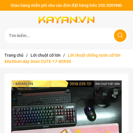
Giao hàng miễn phí cho các đơn đặt hàng trên 200.000VNĐ.
Trang chủ
/
Lót chuột cỡ lớn
/
Lót chuột chống nước cỡ lớn
80x30cm dày 3mm CUTE-17-80X30