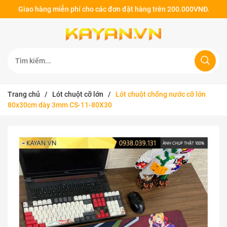
Giao hàng miễn phí cho các đơn đặt hàng trên 200.000VNĐ.
Trang chủ
/
Lót chuột cỡ lớn
/
Lót chuột chống nước cỡ lớn
80x30cm dày 3mm CS-11-80X30