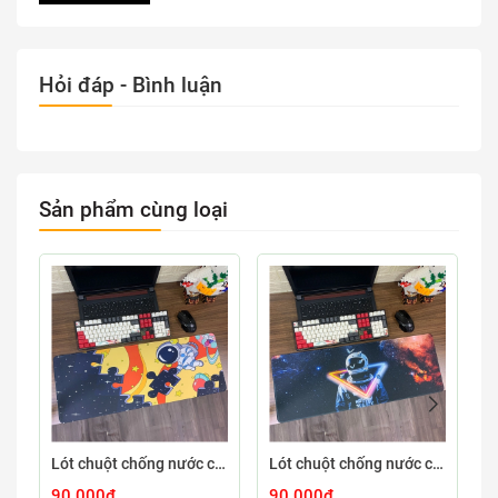
Hỏi đáp - Bình luận
Sản phẩm cùng loại
Lót chuột chống nước cỡ lớn 80x30cm dày 3mm ASTRO-03-80X30
Lót chuột chống nước cỡ lớn 80x30cm dày 3mm ASTRO-02-80X30
90.000₫
90.000₫
9