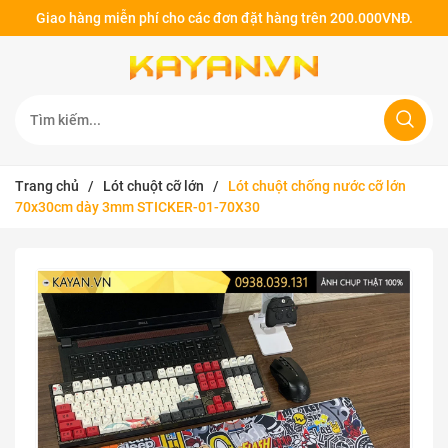
Giao hàng miễn phí cho các đơn đặt hàng trên 200.000VNĐ.
Trang chủ
/
Lót chuột cỡ lớn
/
Lót chuột chống nước cỡ lớn
70x30cm dày 3mm STICKER-01-70X30