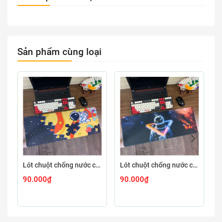
Sản phẩm cùng loại
Lót chuột chống nước cỡ lớn 80x30cm dày 3mm ASTRO-03-80X30
Lót chuột chống nước cỡ lớn 80x30cm dày 3mm ASTRO-02-80X30
90.000₫
90.000₫
9