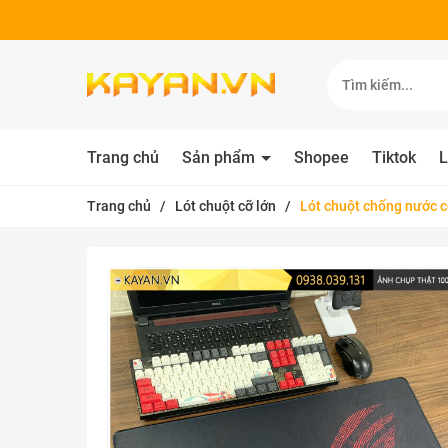
Trang chủ
Sản phẩm
Shopee
Tiktok
L
Trang chủ
/
Lót chuột cỡ lớn
/
Lót chuột chống nước