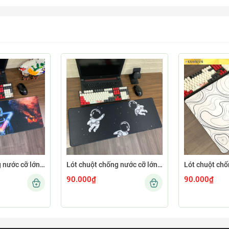
Lót chuột chống nước cỡ lớn 80x30cm dày 3mm ASTRO-02-80X30
Lót chuột chống nước cỡ lớn 80x30cm dày 3mm ASTRO-01-80X30
90.000₫
90.000₫