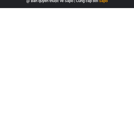
@ Bản quyền thuộc về Sapo
|
Cung cấp bởi
Sapo