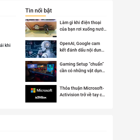
Tin nổi bật
Làm gì khi điện thoại
của bạn rơi xuống nước
?
OpenAI, Google cam
ái khi
kết đánh dấu nội dung
AI để đảm bảo an toàn
Gaming Setup “chuẩn”
cần có những vật dụng
gì?
Thỏa thuận Microsoft-
Activision trở về tay cơ
quan quản lý chống độc
quyền của Anh