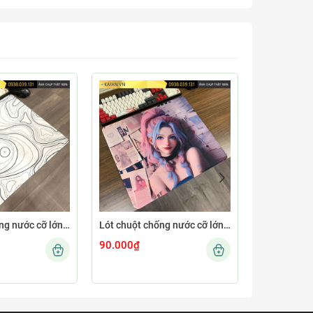
Lót chuột chống nước cỡ lớn 45x40cm dày 4mm MINIMAL-12-45X40-4MM
Lót chuột chống nước cỡ lớn 45x40cm dày 4mm GIRL-04-45X40-4MM
90.000₫
90.000₫