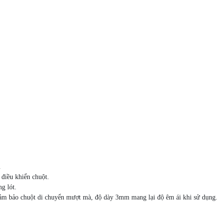
.
 điều khiển chuột.
g lót.
đảm bảo chuột di chuyển mượt mà, độ dày 3mm mang lại độ êm ái khi sử dụng.