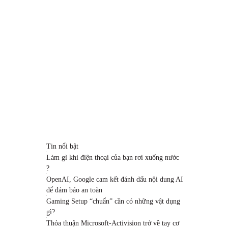
Tin nổi bật
Làm gì khi điện thoại của bạn rơi xuống nước
?
OpenAI, Google cam kết đánh dấu nội dung AI
để đảm bảo an toàn
Gaming Setup “chuẩn” cần có những vật dụng
gì?
Thỏa thuận Microsoft-Activision trở về tay cơ