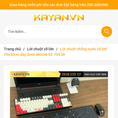
Giao hàng miễn phí cho các đơn đặt hàng trên 200.000VNĐ.
Trang chủ
/
Lót chuột cỡ lớn
/
Lót chuột chống nước cỡ lớn
70x30cm dày 3mm MOON-02-70X30