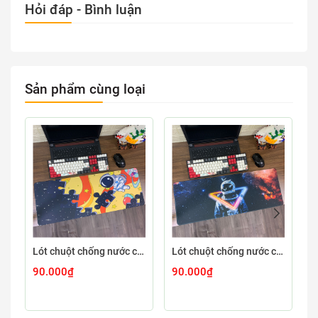
Hỏi đáp - Bình luận
Sản phẩm cùng loại
Lót chuột chống nước cỡ lớn 80x30cm dày 3mm ASTRO-03-80X30
Lót chuột chống nước cỡ lớn 80x30cm dày 3mm ASTRO-02-80X30
90.000₫
90.000₫
9