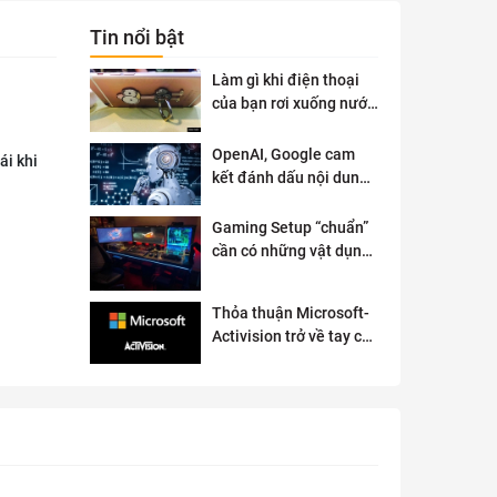
Tin nổi bật
Làm gì khi điện thoại
của bạn rơi xuống nước
?
OpenAI, Google cam
ái khi
kết đánh dấu nội dung
AI để đảm bảo an toàn
Gaming Setup “chuẩn”
cần có những vật dụng
gì?
Thỏa thuận Microsoft-
Activision trở về tay cơ
quan quản lý chống độc
quyền của Anh