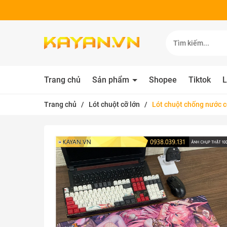
Trang chủ
Sản phẩm
Shopee
Tiktok
L
Trang chủ
/
Lót chuột cỡ lớn
/
Lót chuột chống nước