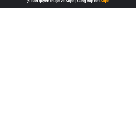
@ Bản quyền thuộc về Sapo
|
Cung cấp bởi
Sapo