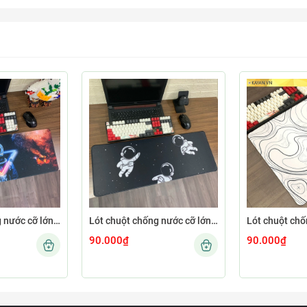
Lót chuột chống nước cỡ lớn 80x30cm dày 3mm ASTRO-02-80X30
Lót chuột chống nước cỡ lớn 80x30cm dày 3mm ASTRO-01-80X30
90.000₫
90.000₫