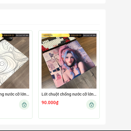
Lót chuột chống nước cỡ lớn 45x40cm dày 4mm MINIMAL-12-45X40-4MM
Lót chuột chống nước cỡ lớn 45x40cm dày 4mm GIRL-04-45X40-4MM
90.000₫
90.000₫