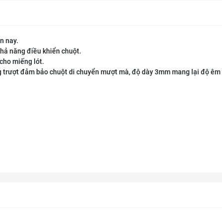
n nay.
khả năng điều khiển chuột.
cho miếng lót.
g trượt đảm bảo chuột di chuyển mượt mà, độ dày 3mm mang lại độ êm 