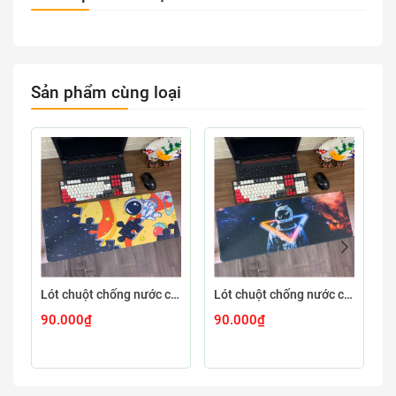
Sản phẩm cùng loại
Lót chuột chống nước cỡ lớn 80x30cm dày 3mm ASTRO-03-80X30
Lót chuột chống nước cỡ lớn 80x30cm dày 3mm ASTRO-02-80X30
90.000₫
90.000₫
9