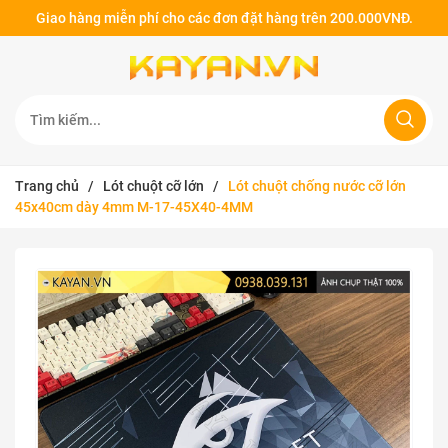
Giao hàng miễn phí cho các đơn đặt hàng trên 200.000VNĐ.
Trang chủ
/
Lót chuột cỡ lớn
/
Lót chuột chống nước cỡ lớn
45x40cm dày 4mm M-17-45X40-4MM