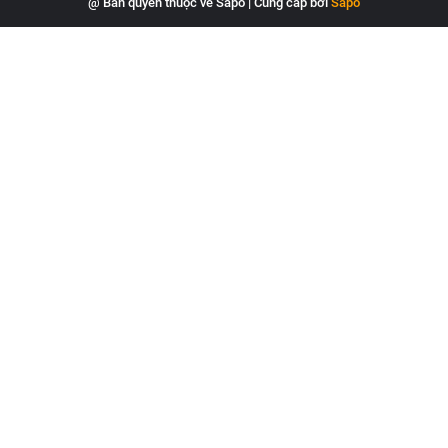
@ Bản quyền thuộc về Sapo
|
Cung cấp bởi
Sapo