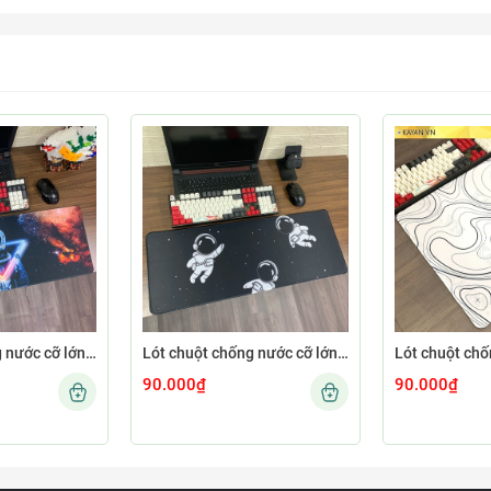
Lót chuột chống nước cỡ lớn 80x30cm dày 3mm ASTRO-02-80X30
Lót chuột chống nước cỡ lớn 80x30cm dày 3mm ASTRO-01-80X30
90.000₫
90.000₫