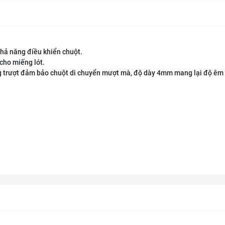
khả năng điều khiển chuột.
cho miếng lót.
g trượt đảm bảo chuột di chuyển mượt mà, độ dày 4mm mang lại độ êm 