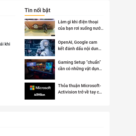
Tin nổi bật
Làm gì khi điện thoại
của bạn rơi xuống nước
?
OpenAI, Google cam
ái khi
kết đánh dấu nội dung
AI để đảm bảo an toàn
Gaming Setup “chuẩn”
cần có những vật dụng
gì?
Thỏa thuận Microsoft-
Activision trở về tay cơ
quan quản lý chống độc
quyền của Anh