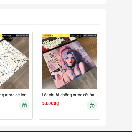
Lót chuột chống nước cỡ lớn 45x40cm dày 4mm MINIMAL-12-45X40-4MM
Lót chuột chống nước cỡ lớn 45x40cm dày 4mm GIRL-04-45X40-4MM
90.000₫
90.000₫