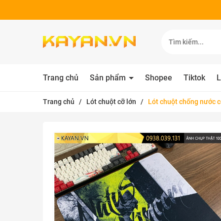
Trang chủ
Sản phẩm
Shopee
Tiktok
L
Trang chủ
/
Lót chuột cỡ lớn
/
Lót chuột chống nước