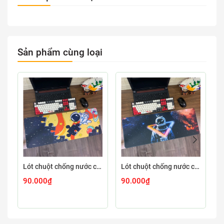
Sản phẩm cùng loại
Lót chuột chống nước cỡ lớn 80x30cm dày 3mm ASTRO-03-80X30
Lót chuột chống nước cỡ lớn 80x30cm dày 3mm ASTRO-02-80X30
90.000₫
90.000₫
9