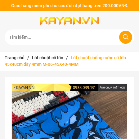
Giao hàng miễn phí cho các đơn đặt hàng trên 200.000VNĐ.
Trang chủ
/
Lót chuột cỡ lớn
/
Lót chuột chống nước cỡ lớn
45x40cm dày 4mm M-06-45X40-4MM