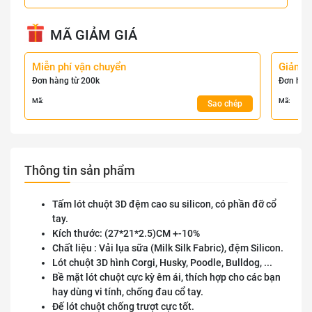
MÃ GIẢM GIÁ
Miễn phí vận chuyển
Giảm 
Đơn hàng từ 200k
Đơn hàn
Mã:
Mã:
Sao chép
Thông tin sản phẩm
Tấm lót chuột 3D đệm cao su silicon, có phần đỡ cổ
tay.
Kích thước: (27*21*2.5)CM +-10%
Chất liệu : Vải lụa sữa (Milk Silk Fabric), đệm Silicon.
Lót chuột 3D hình Corgi, Husky, Poodle, Bulldog, ...
Bề mặt lót chuột cực kỳ êm ái, thích hợp cho các bạn
hay dùng vi tính, chống đau cổ tay.
Đế lót chuột chống trượt cực tốt.