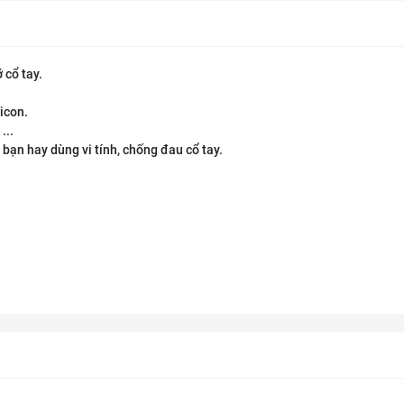
 cổ tay.
licon.
...
 bạn hay dùng vi tính, chống đau cổ tay.