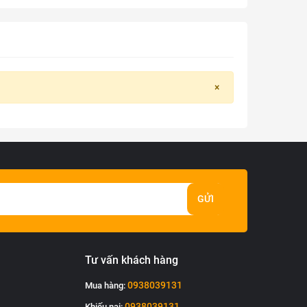
×
GỬI
Tư vấn khách hàng
0938039131
Mua hàng:
0938039131
Khiếu nại: