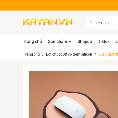
Trang chủ
Sản phẩm
Shopee
Tiktok
L
Trang chủ
/
Lót chuột 3D có đệm silicon
/
Lót chuột 