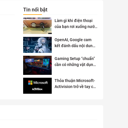
Tin nổi bật
Làm gì khi điện thoại
của bạn rơi xuống nước
?
OpenAI, Google cam
kết đánh dấu nội dung
AI để đảm bảo an toàn
Gaming Setup “chuẩn”
cần có những vật dụng
gì?
Thỏa thuận Microsoft-
Activision trở về tay cơ
quan quản lý chống độc
quyền của Anh