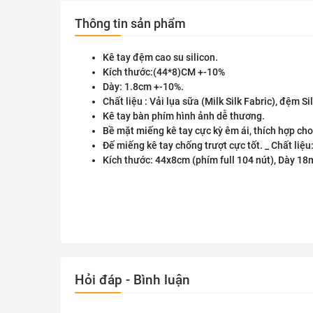
Thông tin sản phẩm
Kê tay đệm cao su silicon.
Kích thước:(44*8)CM +-10%
Dày: 1.8cm +-10%.
Chất liệu : Vải lụa sữa (Milk Silk Fabric), đệm Si
Kê tay bàn phím hình ảnh dễ thương.
Bề mặt miếng kê tay cực kỳ êm ái, thích hợp cho
Đế miếng kê tay chống trượt cực tốt. _ Chất liệu:
Kích thước: 44x8cm (phím full 104 nút), Dày 1
Hỏi đáp - Bình luận