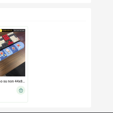
Kê tay đệm cao su non 44x8 KETAY-DORA07-44X8