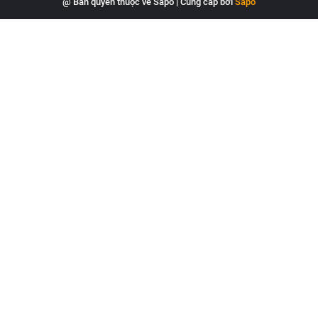
@ Bản quyền thuộc về Sapo
|
Cung cấp bởi
Sapo