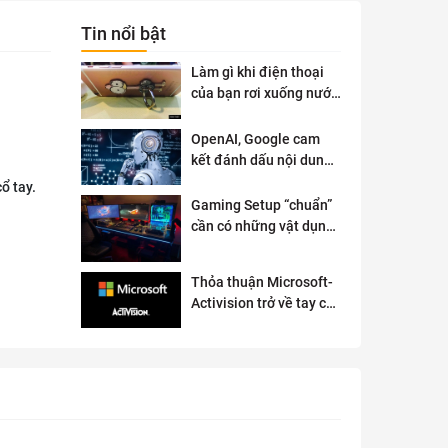
Tin nổi bật
Làm gì khi điện thoại
của bạn rơi xuống nước
?
OpenAI, Google cam
kết đánh dấu nội dung
AI để đảm bảo an toàn
ổ tay.
Gaming Setup “chuẩn”
cần có những vật dụng
gì?
Thỏa thuận Microsoft-
Activision trở về tay cơ
quan quản lý chống độc
quyền của Anh