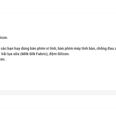
licon.
 các bạn hay dùng bàn phím vi tính, bàn phím máy tính bàn, chống đau c
 Vải lụa sữa (Milk Silk Fabric), đệm Silicon.
8mm.