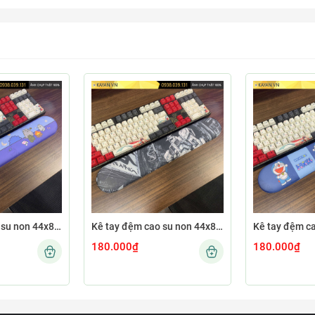
Kê tay đệm cao su non 44x8 KETAY-CUTE78-44X8
Kê tay đệm cao su non 44x8 KETAY-GUNDAM26-44X8
180.000₫
180.000₫