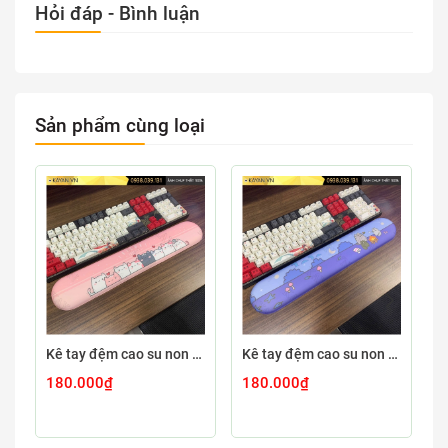
Hỏi đáp - Bình luận
Sản phẩm cùng loại
Kê tay đệm cao su non 44x8 KETAY-CUTE76-44X8
Kê tay đệm cao su non 44x8 KETAY-CUTE78-44X8
180.000₫
180.000₫
1