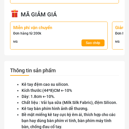
MÃ GIẢM GIÁ
Miễn phí vận chuyển
Giảm 
Đơn hàng từ 200k
Đơn hàn
Mã:
Mã:
Sao chép
Thông tin sản phẩm
Kê tay đệm cao su silicon.
Kích thước:(44*8)CM +-10%
Dày: 1.8cm +-10%.
Chất liệu : Vải lụa sữa (Milk Silk Fabric), đệm Silicon.
Kê tay bàn phím hình ảnh dễ thương.
Bề mặt miếng kê tay cực kỳ êm ái, thích hợp cho các
bạn hay dùng bàn phím vi tính, bàn phím máy tính
bàn, chống đau cổ tay.