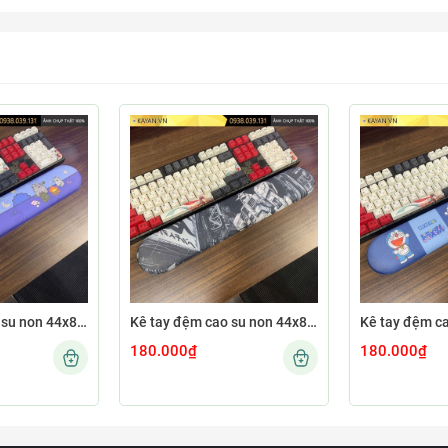
Kê tay đệm cao su non 44x8 KETAY-CUTE78-44X8
Kê tay đệm cao su non 44x8 KETAY-GUNDAM26-44X8
180.000₫
180.000₫