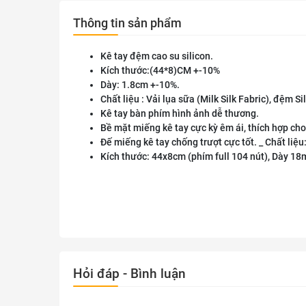
Thông tin sản phẩm
Kê tay đệm cao su silicon.
Kích thước:(44*8)CM +-10%
Dày: 1.8cm +-10%.
Chất liệu : Vải lụa sữa (Milk Silk Fabric), đệm Si
Kê tay bàn phím hình ảnh dễ thương.
Bề mặt miếng kê tay cực kỳ êm ái, thích hợp cho
Đế miếng kê tay chống trượt cực tốt. _ Chất liệu:
Kích thước: 44x8cm (phím full 104 nút), Dày 1
Hỏi đáp - Bình luận