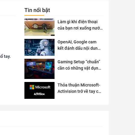
Tin nổi bật
Làm gì khi điện thoại
của bạn rơi xuống nước
?
OpenAI, Google cam
kết đánh dấu nội dung
AI để đảm bảo an toàn
ổ tay.
Gaming Setup “chuẩn”
cần có những vật dụng
gì?
Thỏa thuận Microsoft-
Activision trở về tay cơ
quan quản lý chống độc
quyền của Anh