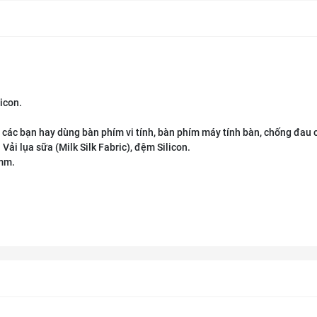
licon.
 các bạn hay dùng bàn phím vi tính, bàn phím máy tính bàn, chống đau c
 Vải lụa sữa (Milk Silk Fabric), đệm Silicon.
8mm.