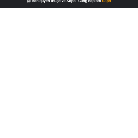
@ Bản quyền thuộc về Sapo
|
Cung cấp bởi
Sapo