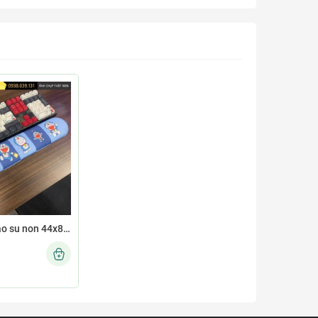
Kê tay đệm cao su non 44x8 KETAY-DORA07-44X8