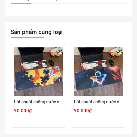
Sản phẩm cùng loại
Lót chuột chống nước cỡ lớn 80x30cm dày 3mm ASTRO-03-80X30
Lót chuột chống nước cỡ lớn 80x30cm dày 3mm ASTRO-02-80X30
90.000₫
90.000₫
9