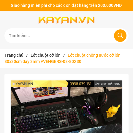
Giao hàng miễn phí cho các đơn đặt hàng trên 200.000VNĐ.
Trang chủ
/
Lót chuột cỡ lớn
/
Lót chuột chống nước cỡ lớn
80x30cm dày 3mm AVENGERS-08-80X30